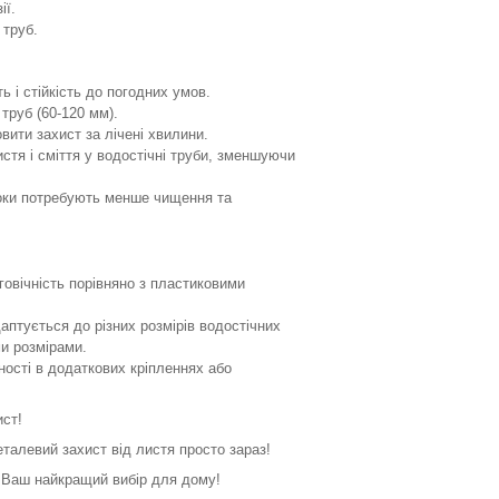
ії.
 труб.
ь і стійкість до погодних умов.
 труб (60-120 мм).
овити захист за лічені хвилини.
стя і сміття у водостічні труби, зменшуючи
оки потребують менше чищення та
говічність порівняно з пластиковими
адаптується до різних розмірів водостічних
ми розмірами.
ості в додаткових кріпленнях або
ист!
еталевий захист від листя просто зараз!
- Ваш найкращий вибір для дому!