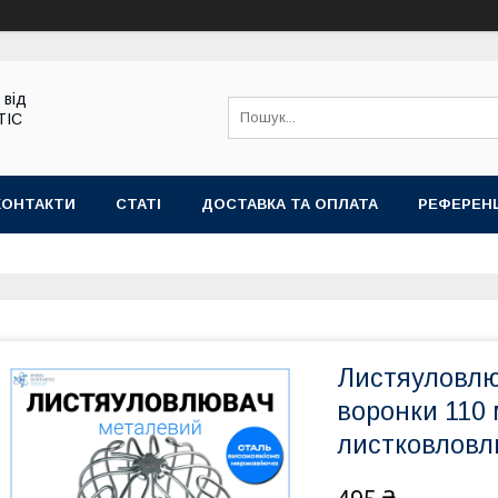
 від
TIC
КОНТАКТИ
СТАТІ
ДОСТАВКА ТА ОПЛАТА
РЕФЕРЕНЦ
Листяуловлю
воронки 110
листковловл