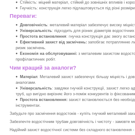
Стійкість: міцний матеріал, стійкий до зовнішніх впливів і короз
Гнучкість: конструкція легко підлаштовується під різні розміри
Переваги:
Довговічність
: металевий матеріал забезпечує високу міцніст
Універсальність
: підходить для різних діаметрів водостічних
Простота встановлення
: гнучка конструкція дає змогу встан
Ефективний захист від засмічень:
запобігає потраплянню ли
ризик засмічень.
Економія на обслуговуванні:
з металевим захистом водост
профілактичних робіт.
Чим кращий за аналоги?
Матеріал
: Металевий захист забезпечує більшу міцність і дов
аналогами.
Універсальність
: завдяки гнучкій конструкції, захист легко 
труб, що вигідно вирізняє його з-поміж конкурентів із фіксовани
Простота встановлення:
захист встановлюється без необхідн
інструментах.
Забудьте про засмічення водостоків - купіть гнучкий металевий зах
Забезпечте водостічним трубам довговічність і чистоту - замовте м
Надійний захист водостічної системи без складного встановлення 