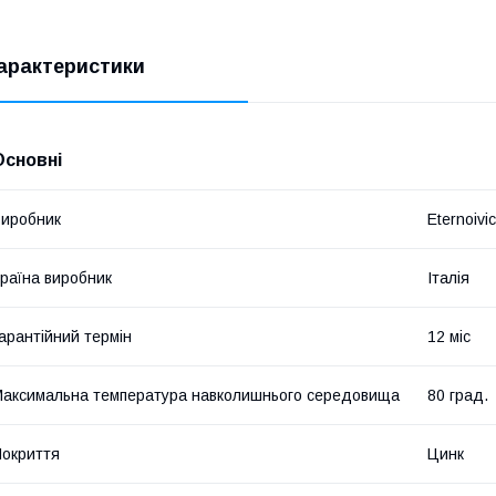
арактеристики
Основні
иробник
Eternoivi
раїна виробник
Італія
арантійний термін
12 міс
аксимальна температура навколишнього середовища
80 град.
окриття
Цинк