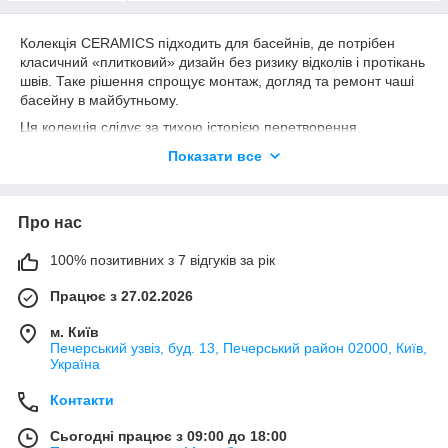
Колекція CERAMICS підходить для басейнів, де потрібен
класичний «плитковий» дизайн без ризику відколів і протікань
швів. Таке рішення спрощує монтаж, догляд та ремонт чаші
басейну в майбутньому.
Ця колекція слідує за тихою історією перетворення,
сформованою часом, емоціями та ледь помітними змінами,
Показати все
які визначають, ким ми стаємо.
Цю подорож простежують три кольори.
Про нас
«Verdant» — іскра початку: свіжий, живий, сповнений
100% позитивних з 7 відгуків за рік
можливостей.
«Dune» — мить рівноваги: теплий, стійкий і навмисно
Працює з 27.02.2026
спокійний.
м. Київ
Попелястий — ясність прибуття: глибокий, структурований і
Печерський узвіз, буд. 13, Печерський район 02000, Київ,
спокійно впевнений.
Україна
Контакти
Разом вони перетворюють басейн на відображення
зростання, де дизайн еволюціонує разом із почуттями,
Сьогодні працює з 09:00 до 18:00