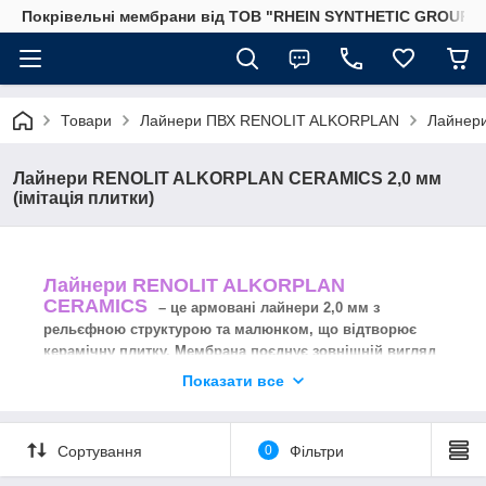
Покрівельні мембрани від ТОВ "RHEIN SYNTHETIC GROUP"
Товари
Лайнери ПВХ RENOLIT ALKORPLAN
Лайнери
Лайнери RENOLIT ALKORPLAN CERAMICS 2,0 мм
(імітація плитки)
Лайнери RENOLIT ALKORPLAN
CERAMICS
– це армовані лайнери 2,0 мм з
рельєфною структурою та малюнком, що відтворює
керамічну плитку. Мембрана поєднує зовнішній вигляд
плитки з еластичністю та герметичністю ПВХ‑покриття.
Показати все
Сортування
0
Фільтри