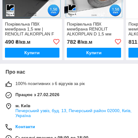
Покрівельна ПВХ
Покрівельна ПВХ
Покр
мембрана 1,5 мм |
мембрана RENOLIT
мем
RENOLIT ALKORPLAN F
ALKORPLAN D 1,5 мм
ALK
Charcoal 1,5 мм |
неармована
490
782
811
₴/кв.м
₴/кв.м
Мембрана армована 1.5
мм
Купити
Купити
Про нас
100% позитивних з 6 відгуків за рік
Працює з 27.02.2026
м. Київ
Печерський узвіз, буд. 13, Печерський район 02000, Київ,
Україна
Контакти
Сьогодні працює з 09:00 до 18:00