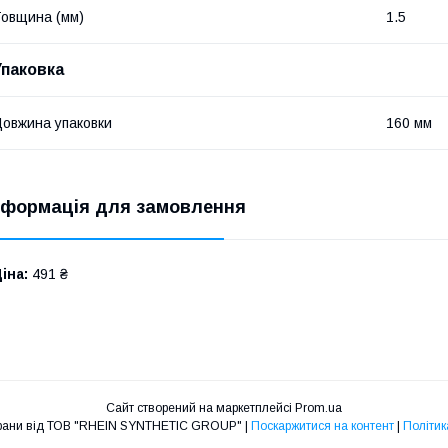
овщина (мм)
1.5
Упаковка
овжина упаковки
160 мм
нформація для замовлення
іна:
491 ₴
Сайт створений на маркетплейсі
Prom.ua
Покрівельні мембрани від ТОВ "RHEIN SYNTHETIC GROUP" |
Поскаржитися на контент
|
Політик