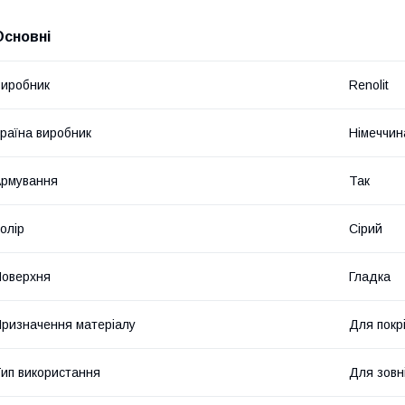
Основні
иробник
Renolit
раїна виробник
Німеччин
рмування
Так
олір
Сірий
оверхня
Гладка
ризначення матеріалу
Для покрі
ип використання
Для зовн