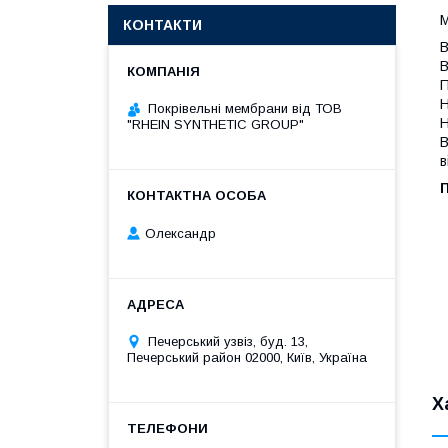
М
КОНТАКТИ
В
В
П
Н
Покрівельні мембрани від ТОВ
Н
"RHEIN SYNTHETIC GROUP"
В
в
П
Олександр
Печерський узвіз, буд. 13,
Печерський район 02000, Київ, Україна
Х