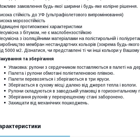
ожливе замовлення будь-якої ширини і будь-яке колірне рішення.
исока стійкість до УФ (ультрафіолетового випромінювання)
исока морозостійкість
ідвищені протипожежні характеристики
есумісна з бітумом, не є маслобензостійкою
есумісна з ізоляційними матеріалами на полістирольній і поліурета
иробництво мембран нестандартних кольорів (зокрема будь-якого 
ід 5000 м2. Дізнатися, чи представлені ті чи інші кольори у Вашому
акування та зберігання
Упаковка: рулони з сердечником поставляються в палеті на дер
Палета і рулони обмотані поліетиленовою плівкою.
Палети перевозяться і зберігаються в три яруси.
Зберігається в сухому місці далеко від джерел тепла і вологи.
Рулони складуються в заводській упаковці в горизонтальному 
Зберігання рулонів у перехрещеному стані заборонено.
Захищати від механічних пошкоджень.
арактеристики