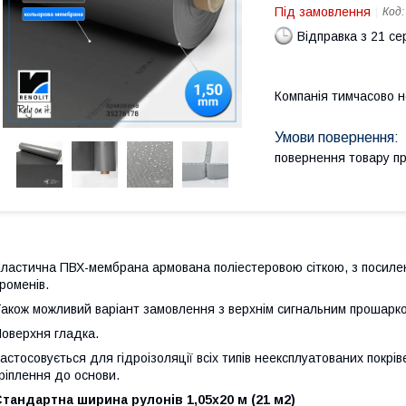
Під замовлення
Код
Відправка з 21 се
Компанія тимчасово 
повернення товару п
ластична ПВХ-мембрана армована поліестеровою сіткою, з посилен
роменів.
акож можливий варіант замовлення з верхнім сигнальним прошарко
оверхня гладка.
астосовується для гідроізоляції всіх типів неексплуатованих покрі
ріплення до основи.
тандартна ширина рулонів 1,05х20 м (21 м2)