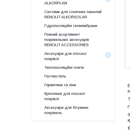
ALKORPLAN
Системи для сонячних панелей
RENOLIT ALKORSOLAR
Гідроізоляційні геомембрани
Повний асортимент
покрівельних аксесуарів
RENOLIT ACCESSORIES
Аксесуари для плоскої
покрівлі
Теплоізоляційні плити
Геотекстиль
Герметики та піни
Е
п
Кріплення для плоскої
покрівлі
Т
П
Аксесуари для бітумних
покрівель
З
к
С