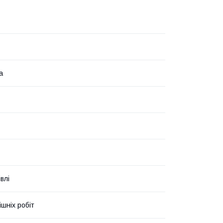
а
влі
ішніх робіт