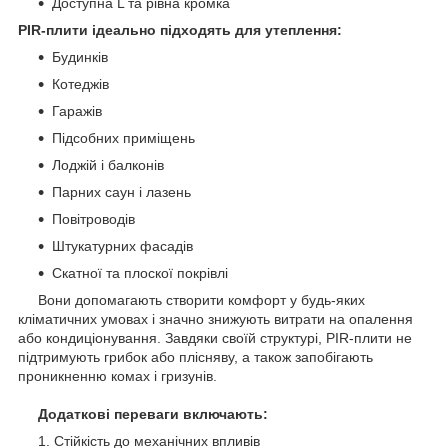
Доступна L та рівна кромка
PIR-плити ідеально підходять для
утеплення:
Будинків
Котеджів
Гаражів
Підсобних приміщень
Лоджій і балконів
Парних саун і лазень
Повітроводів
Штукатурних фасадів
Скатної та плоскої покрівлі
Вони допомагають створити комфорт у будь-яких
кліматичних умовах і значно знижують витрати на опалення
або кондиціонування. Завдяки своїй структурі, PIR-плити не
підтримують грибок або плісняву, а також запобігають
проникненню комах і гризунів.
Додаткові переваги включають:
Стійкість до механічних впливів