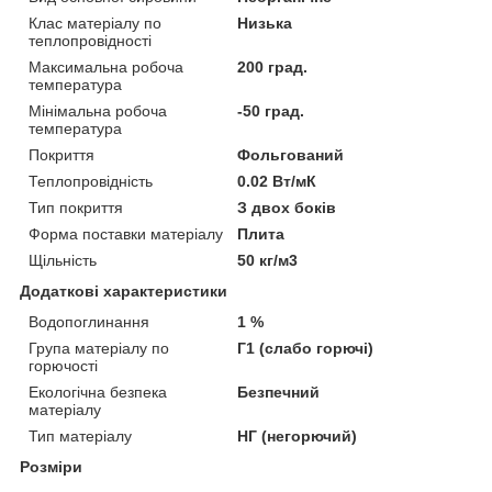
Клас матеріалу по
Низька
теплопровідності
Максимальна робоча
200 град.
температура
Мінімальна робоча
-50 град.
температура
Покриття
Фольгований
Теплопровідність
0.02 Вт/мК
Тип покриття
З двох боків
Форма поставки матеріалу
Плита
Щільність
50 кг/м3
Додаткові характеристики
Водопоглинання
1 %
Група матеріалу по
Г1 (слабо горючі)
горючості
Екологічна безпека
Безпечний
матеріалу
Тип матеріалу
НГ (негорючий)
Розміри