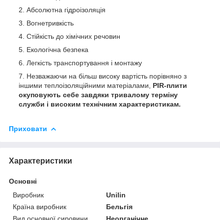
Абсолютна гідроізоляція
Вогнетривкість
Стійкість до хімічних речовин
Екологічна безпека
Легкість транспортування і монтажу
Незважаючи на більш високу вартість порівняно з
іншими теплоізоляційними матеріалами,
PIR-плити
окуповують себе завдяки тривалому терміну
служби і високим технічним характеристикам.
Приховати
Характеристики
Основні
Виробник
Unilin
Країна виробник
Бельгія
Вид основної сировини
Неорганічне