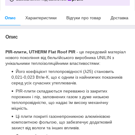
Опис
Характеристики
Відгуки про товар
Доставка
Опис
PIR-плити, UTHERM Flat Roof PIR
- це передовий матеріал
нового покоління від бельгійського виробника UNILIN з
унікальними теплоізоляційними властивостями:
Його коефіцієнт теплопровідності (λ25) становить
0,021-0,023 Вт/м-К, що є одним із найнижчих показників
серед усіх сучасних утеплювачів.
PIR-плити складаються переважно із закритих
порожнин і пір, заповнених газом з дуже низькою
теплопровідністю, що надає їм високу механічну
міцність.
Ці плити покриті газонепроникною алюмінієвою
композитною фольгою, що забезпечує додатковий
захист від вологи та інших впливів.