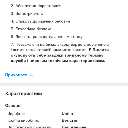
Абсолютна гідроізоляція
Вогнетривкість
Стійкість до хімічних речовин
Екологічна безпека
Легкість транспортування і монтажу
Незважаючи на більш високу вартість порівняно з
іншими теплоізоляційними матеріалами,
PIR-плити
окуповують себе завдяки тривалому терміну
служби і високим технічним характеристикам.
Приховати
Характеристики
Основні
Виробник
Unilin
Країна виробник
Бельгія
Вид основної сировини
Неорганічне