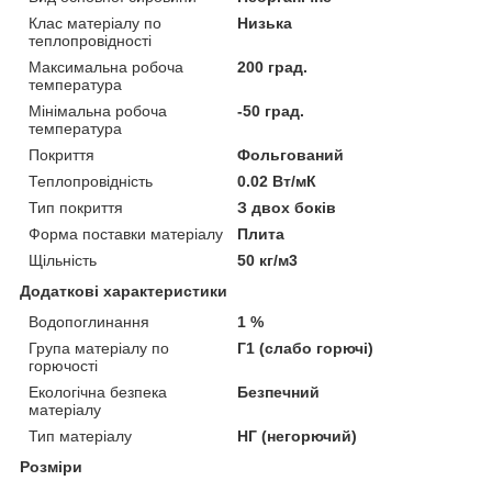
Клас матеріалу по
Низька
теплопровідності
Максимальна робоча
200 град.
температура
Мінімальна робоча
-50 град.
температура
Покриття
Фольгований
Теплопровідність
0.02 Вт/мК
Тип покриття
З двох боків
Форма поставки матеріалу
Плита
Щільність
50 кг/м3
Додаткові характеристики
Водопоглинання
1 %
Група матеріалу по
Г1 (слабо горючі)
горючості
Екологічна безпека
Безпечний
матеріалу
Тип матеріалу
НГ (негорючий)
Розміри