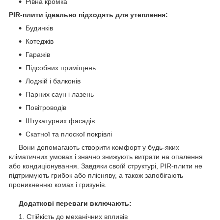
Pівна кромка
PIR-плити ідеально підходять для
утеплення:
Будинків
Котеджів
Гаражів
Підсобних приміщень
Лоджій і балконів
Парних саун і лазень
Повітроводів
Штукатурних фасадів
Скатної та плоскої покрівлі
Вони допомагають створити комфорт у будь-яких
кліматичних умовах і значно знижують витрати на опалення
або кондиціонування. Завдяки своїй структурі, PIR-плити не
підтримують грибок або плісняву, а також запобігають
проникненню комах і гризунів.
Додаткові переваги включають:
Стійкість до механічних впливів