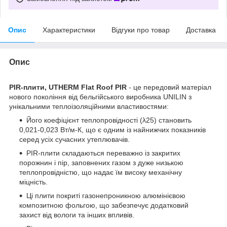
Опис
Характеристики
Відгуки про товар
Доставка
Опис
PIR-плити, UTHERM Flat Roof PIR
- це передовий матеріал
нового покоління від бельгійського виробника UNILIN з
унікальними теплоізоляційними властивостями:
Його коефіцієнт теплопровідності (λ25) становить
0,021-0,023 Вт/м-К, що є одним із найнижчих показників
серед усіх сучасних утеплювачів.
PIR-плити складаються переважно із закритих
порожнин і пір, заповнених газом з дуже низькою
теплопровідністю, що надає їм високу механічну
міцність.
Ці плити покриті газонепроникною алюмінієвою
композитною фольгою, що забезпечує додатковий
захист від вологи та інших впливів.